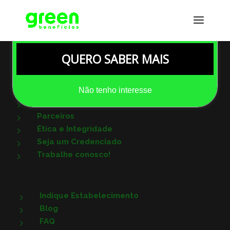
3 meses grátis
*válido para CNPJ
QUERO SABER MAIS
Não tenho interesse
Quem Somos
5
Parceiros
5
Ética e Integridade
5
Seja um Credenciado
5
Trabalhe conosco!
5
Indique Estabelecimento
5
Blog
5
FAQ
5